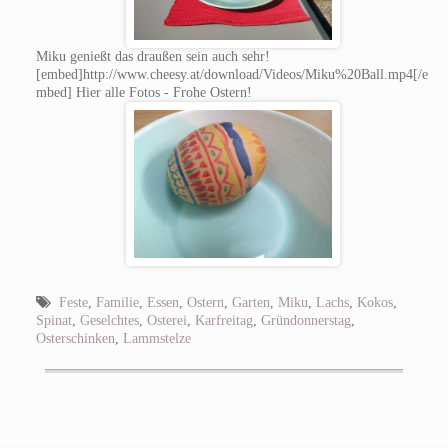
Miku genießt das draußen sein auch sehr!
[embed]http://www.cheesy.at/download/Videos/Miku%20Ball.mp4[/e
mbed] Hier alle Fotos - Frohe Ostern!
Feste
,
Familie
,
Essen
,
Ostern
,
Garten
,
Miku
,
Lachs
,
Kokos
,
Spinat
,
Geselchtes
,
Osterei
,
Karfreitag
,
Gründonnerstag
,
Osterschinken
,
Lammstelze