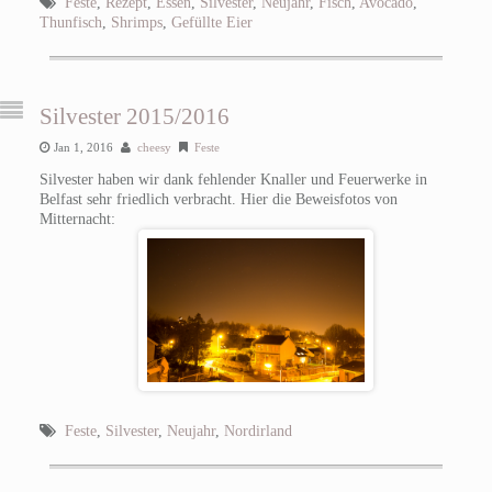
Feste
,
Rezept
,
Essen
,
Silvester
,
Neujahr
,
Fisch
,
Avocado
,
Thunfisch
,
Shrimps
,
Gefüllte Eier
Silvester 2015/2016
Jan 1, 2016
cheesy
Feste
Silvester haben wir dank fehlender Knaller und Feuerwerke in
Belfast sehr friedlich verbracht. Hier die Beweisfotos von
Mitternacht:
Feste
,
Silvester
,
Neujahr
,
Nordirland