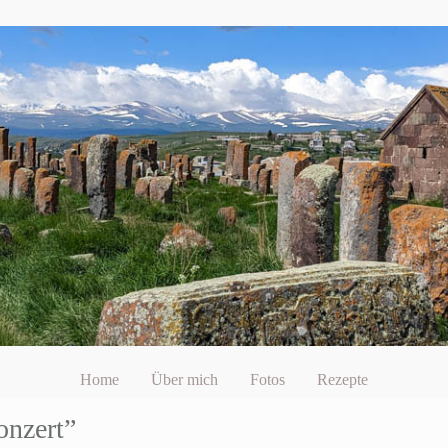
Home
Über mich
Fotos
Rezepte
onzert”