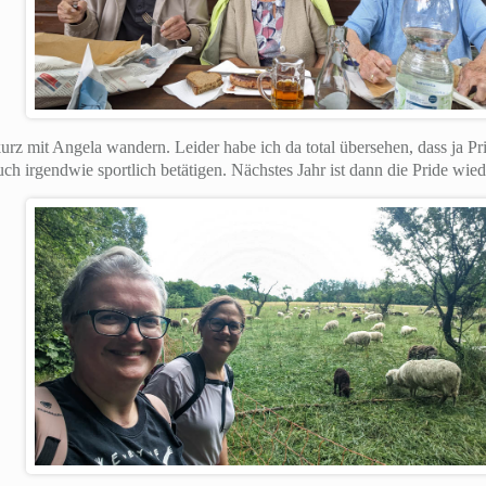
urz mit Angela wandern. Leider habe ich da total übersehen, dass ja 
h irgendwie sportlich betätigen. Nächstes Jahr ist dann die Pride wied