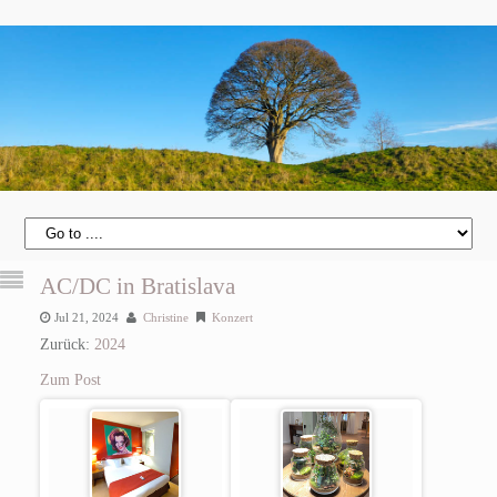
AC/DC in Bratislava
Jul 21, 2024
Christine
Konzert
Zurück:
2024
Zum Post