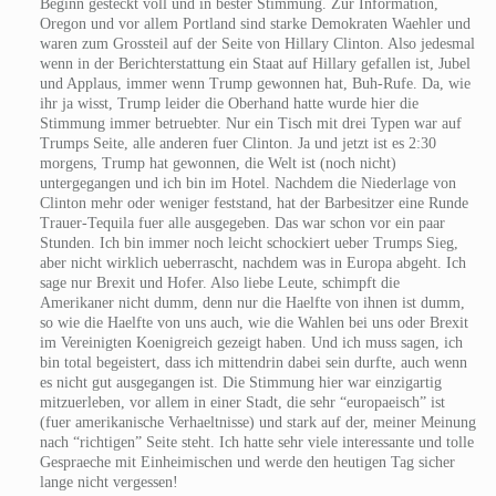
Beginn gesteckt voll und in bester Stimmung. Zur Information,
Oregon und vor allem Portland sind starke Demokraten Waehler und
waren zum Grossteil auf der Seite von Hillary Clinton. Also jedesmal
wenn in der Berichterstattung ein Staat auf Hillary gefallen ist, Jubel
und Applaus, immer wenn Trump gewonnen hat, Buh-Rufe. Da, wie
ihr ja wisst, Trump leider die Oberhand hatte wurde hier die
Stimmung immer betruebter. Nur ein Tisch mit drei Typen war auf
Trumps Seite, alle anderen fuer Clinton. Ja und jetzt ist es 2:30
morgens, Trump hat gewonnen, die Welt ist (noch nicht)
untergegangen und ich bin im Hotel. Nachdem die Niederlage von
Clinton mehr oder weniger feststand, hat der Barbesitzer eine Runde
Trauer-Tequila fuer alle ausgegeben. Das war schon vor ein paar
Stunden. Ich bin immer noch leicht schockiert ueber Trumps Sieg,
aber nicht wirklich ueberrascht, nachdem was in Europa abgeht. Ich
sage nur Brexit und Hofer. Also liebe Leute, schimpft die
Amerikaner nicht dumm, denn nur die Haelfte von ihnen ist dumm,
so wie die Haelfte von uns auch, wie die Wahlen bei uns oder Brexit
im Vereinigten Koenigreich gezeigt haben. Und ich muss sagen, ich
bin total begeistert, dass ich mittendrin dabei sein durfte, auch wenn
es nicht gut ausgegangen ist. Die Stimmung hier war einzigartig
mitzuerleben, vor allem in einer Stadt, die sehr “europaeisch” ist
(fuer amerikanische Verhaeltnisse) und stark auf der, meiner Meinung
nach “richtigen” Seite steht. Ich hatte sehr viele interessante und tolle
Gespraeche mit Einheimischen und werde den heutigen Tag sicher
lange nicht vergessen!