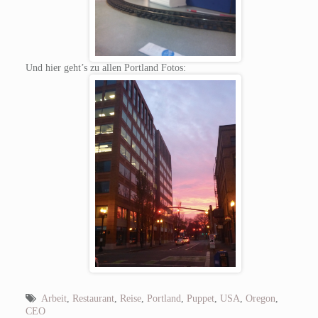
Und hier geht’s zu allen Portland Fotos:
Arbeit
,
Restaurant
,
Reise
,
Portland
,
Puppet
,
USA
,
Oregon
,
CEO