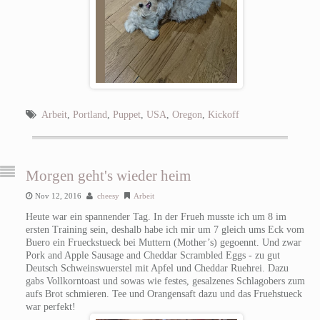
Arbeit
,
Portland
,
Puppet
,
USA
,
Oregon
,
Kickoff
Morgen geht's wieder heim
Nov 12, 2016
cheesy
Arbeit
Heute war ein spannender Tag. In der Frueh musste ich um 8 im
ersten Training sein, deshalb habe ich mir um 7 gleich ums Eck vom
Buero ein Frueckstueck bei Muttern (Mother’s) gegoennt. Und zwar
Pork and Apple Sausage and Cheddar Scrambled Eggs - zu gut
Deutsch Schweinswuerstel mit Apfel und Cheddar Ruehrei. Dazu
gabs Vollkorntoast und sowas wie festes, gesalzenes Schlagobers zum
aufs Brot schmieren. Tee und Orangensaft dazu und das Fruehstueck
war perfekt!