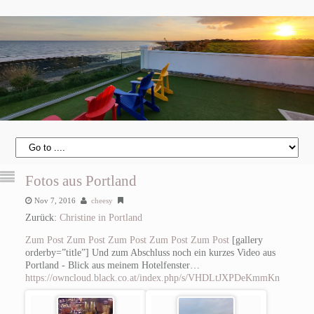
Fotos aus Portland
Nov 7, 2016
cheesy
Zurück:
Christine in Portland
Zum Post
Zum Post
Zum Post
Zum Post
Zum Post
[gallery
orderby=”title”] Und zum Abschluss noch ein kurzes Video aus
Portland - Blick aus meinem Hotelfenster…
https://owncloud.black.co.at/index.php/s/VHDLtJXPDeKmmKn