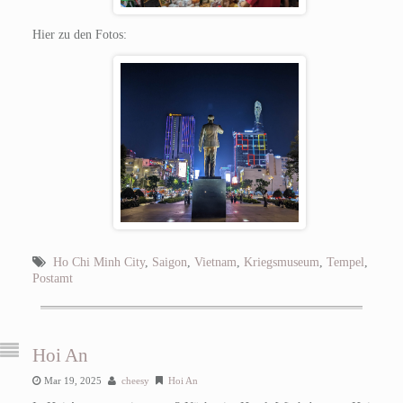
Hier zu den Fotos:
Ho Chi Minh City
,
Saigon
,
Vietnam
,
Kriegsmuseum
,
Tempel
,
Postamt
Hoi An
Mar 19, 2025
cheesy
Hoi An