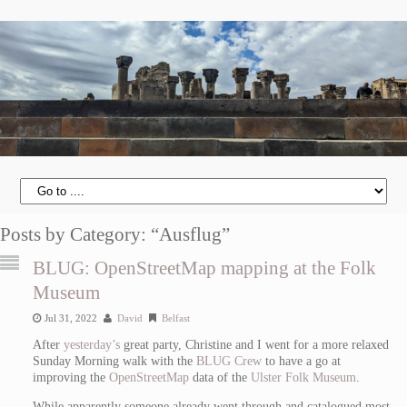
Posts by Category: “Ausflug”
BLUG: OpenStreetMap mapping at the Folk
Museum
Jul 31, 2022
David
Belfast
After
yesterday’s
great party, Christine and I went for a more relaxed
Sunday Morning walk with the
BLUG Crew
to have a go at
improving the
OpenStreetMap
data of the
Ulster Folk Museum
.
While apparently someone already went through and catalogued most