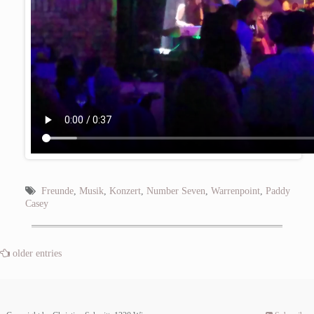
Freunde
,
Musik
,
Konzert
,
Number Seven
,
Warrenpoint
,
Paddy
Casey
older entries