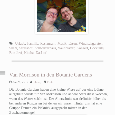
Urlaub
,
Familie
,
Restaurant
,
Musik
,
Essen
,
Windischgarsten
,
Sushi
,
Strasshof
,
Schweizerhaus
,
Weinblätter
,
Konzert
,
Cocktails
,
Bon Jovi
,
Kitcha
,
DasLoft
Van Morrison in den Botanic Gardens
Jun 24, 2019
cheesy
Feste
Die Botanic Gardens haben eine kleine Wiese auf der eine Bühne
aufgebaut wurde für Van Morrisson und andere Stars diese Wochen,
wenn das Wetter schön ist. Der Alterschnitt war definitiv höher als
bei anderen Konzerten bei denen wir waren. Hinter uns hat eine
Gruppe Damen ein Picknick ausgepackt mitten in der
Zuschauermenge!