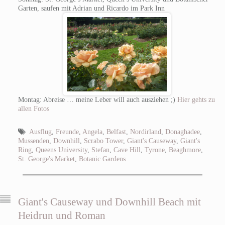
Garten, saufen mit Adrian und Ricardo im Park Inn
Montag: Abreise … meine Leber will auch ausziehen ;)
Hier gehts zu
allen Fotos
Ausflug
,
Freunde
,
Angela
,
Belfast
,
Nordirland
,
Donaghadee
,
Mussenden
,
Downhill
,
Scrabo Tower
,
Giant's Causeway
,
Giant's
Ring
,
Queens University
,
Stefan
,
Cave Hill
,
Tyrone
,
Beaghmore
,
St. George's Market
,
Botanic Gardens
Giant's Causeway und Downhill Beach mit
Heidrun und Roman