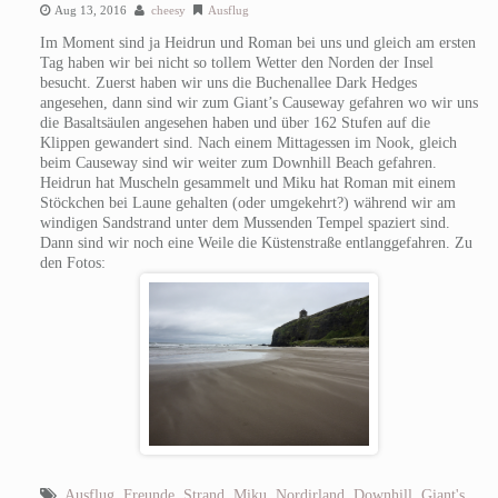
Aug 13, 2016
cheesy
Ausflug
Im Moment sind ja Heidrun und Roman bei uns und gleich am ersten
Tag haben wir bei nicht so tollem Wetter den Norden der Insel
besucht. Zuerst haben wir uns die Buchenallee Dark Hedges
angesehen, dann sind wir zum Giant’s Causeway gefahren wo wir uns
die Basaltsäulen angesehen haben und über 162 Stufen auf die
Klippen gewandert sind. Nach einem Mittagessen im Nook, gleich
beim Causeway sind wir weiter zum Downhill Beach gefahren.
Heidrun hat Muscheln gesammelt und Miku hat Roman mit einem
Stöckchen bei Laune gehalten (oder umgekehrt?) während wir am
windigen Sandstrand unter dem Mussenden Tempel spaziert sind.
Dann sind wir noch eine Weile die Küstenstraße entlanggefahren. Zu
den Fotos:
Ausflug
,
Freunde
,
Strand
,
Miku
,
Nordirland
,
Downhill
,
Giant's