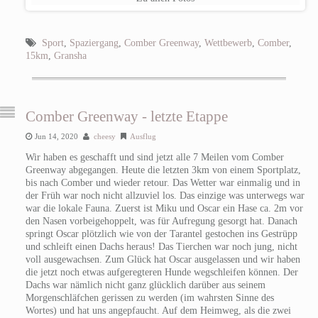
Sport
,
Spaziergang
,
Comber Greenway
,
Wettbewerb
,
Comber
,
15km
,
Gransha
Comber Greenway - letzte Etappe
Jun 14, 2020
cheesy
Ausflug
Wir haben es geschafft und sind jetzt alle 7 Meilen vom Comber
Greenway abgegangen. Heute die letzten 3km von einem Sportplatz,
bis nach Comber und wieder retour. Das Wetter war einmalig und in
der Früh war noch nicht allzuviel los. Das einzige was unterwegs war
war die lokale Fauna. Zuerst ist Miku und Oscar ein Hase ca. 2m vor
den Nasen vorbeigehoppelt, was für Aufregung gesorgt hat. Danach
springt Oscar plötzlich wie von der Tarantel gestochen ins Gestrüpp
und schleift einen Dachs heraus! Das Tierchen war noch jung, nicht
voll ausgewachsen. Zum Glück hat Oscar ausgelassen und wir haben
die jetzt noch etwas aufgeregteren Hunde wegschleifen können. Der
Dachs war nämlich nicht ganz glücklich darüber aus seinem
Morgenschläfchen gerissen zu werden (im wahrsten Sinne des
Wortes) und hat uns angepfaucht. Auf dem Heimweg, als die zwei