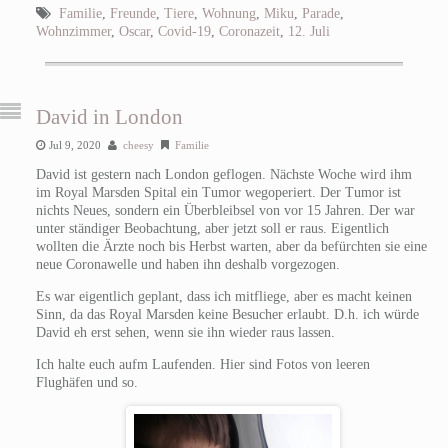
Familie
,
Freunde
,
Tiere
,
Wohnung
,
Miku
,
Parade
,
Wohnzimmer
,
Oscar
,
Covid-19
,
Coronazeit
,
12. Juli
David in London
Jul 9, 2020
cheesy
Familie
David ist gestern nach London geflogen. Nächste Woche wird ihm
im Royal Marsden Spital ein Tumor wegoperiert. Der Tumor ist
nichts Neues, sondern ein Überbleibsel von vor 15 Jahren. Der war
unter ständiger Beobachtung, aber jetzt soll er raus. Eigentlich
wollten die Ärzte noch bis Herbst warten, aber da befürchten sie eine
neue Coronawelle und haben ihn deshalb vorgezogen.
Es war eigentlich geplant, dass ich mitfliege, aber es macht keinen
Sinn, da das Royal Marsden keine Besucher erlaubt. D.h. ich würde
David eh erst sehen, wenn sie ihn wieder raus lassen.
Ich halte euch aufm Laufenden. Hier sind Fotos von leeren
Flughäfen und so.