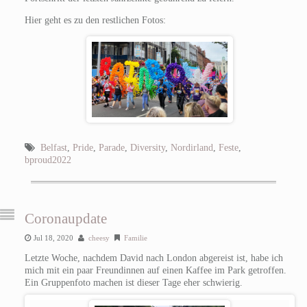
Hier geht es zu den restlichen Fotos:
Belfast
,
Pride
,
Parade
,
Diversity
,
Nordirland
,
Feste
,
bproud2022
Coronaupdate
Jul 18, 2020
cheesy
Familie
Letzte Woche, nachdem David nach London abgereist ist, habe ich
mich mit ein paar Freundinnen auf einen Kaffee im Park getroffen.
Ein Gruppenfoto machen ist dieser Tage eher schwierig.