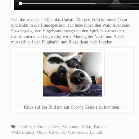
Und das war auch schon das Update. Morgen Früh kommen Oscar
und Miku in die Hundepension. Ich habe ihnen den Wald Abenteuer
Spaziergang, den Hügelwanderweg und den Spielplatz reserviert,
damit ihnen nicht langweilig wird.
Montag bei Nacht und Nebel
muss ich auf den Flughafen und fliege dann nach London.
Klick auf das Bild um zur Corona Galerie zu kommen.
Familie
,
Freunde
,
Tiere
,
Wohnung
,
Miku
,
Parade
,
Wohnzimmer
,
Oscar
,
Covid-19
,
Coronazeit
,
12. Juli