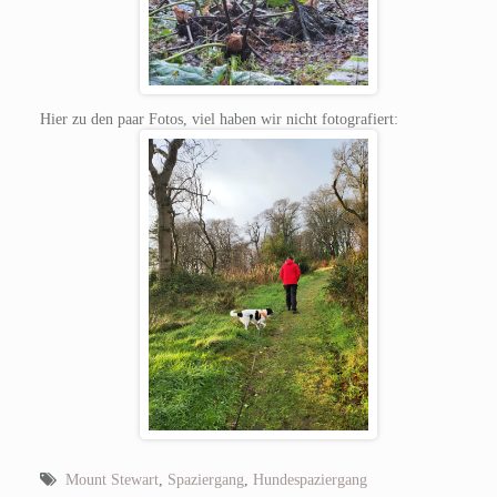
Hier zu den paar Fotos, viel haben wir nicht fotografiert:
Mount Stewart
,
Spaziergang
,
Hundespaziergang