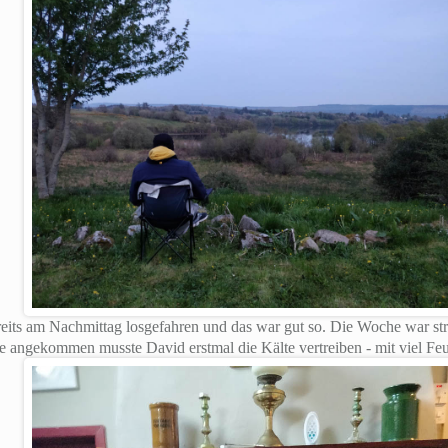
its am Nachmittag losgefahren und das war gut so. Die Woche war str
te angekommen musste David erstmal die Kälte vertreiben - mit viel Feu