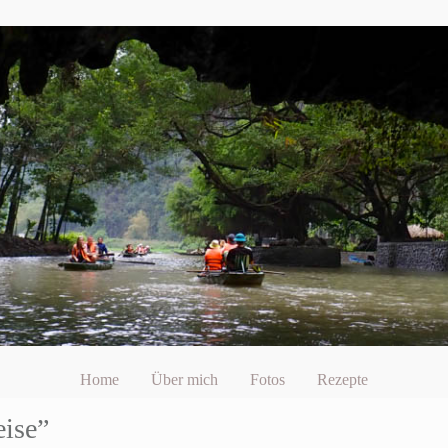
Home
Über mich
Fotos
Rezepte
eise”