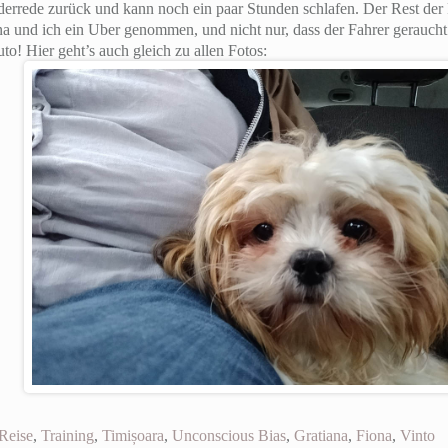
rrede zurück und kann noch ein paar Stunden schlafen. Der Rest der 
a und ich ein Uber genommen, und nicht nur, dass der Fahrer geraucht h
o! Hier geht’s auch gleich zu allen Fotos:
Reise
,
Training
,
Timișoara
,
Unconscious Bias
,
Gratiana
,
Fiona
,
Vinto