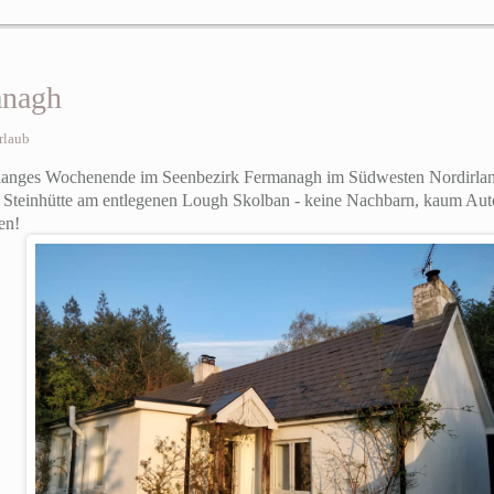
anagh
rlaub
 langes Wochenende im Seenbezirk Fermanagh im Südwesten Nordirlands
 Steinhütte am entlegenen Lough Skolban - keine Nachbarn, kaum Auto
en!