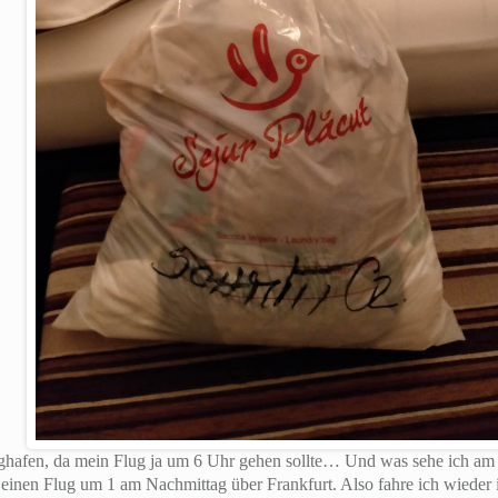
ghafen, da mein Flug ja um 6 Uhr gehen sollte… Und was sehe ich am F
e einen Flug um 1 am Nachmittag über Frankfurt. Also fahre ich wiede