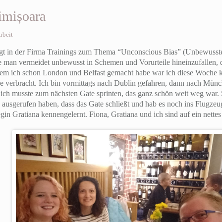
imișoara
rbeit
agt in der Firma Trainings zum Thema “Unconscious Bias” (Unbewusste 
e man vermeidet unbewusst in Schemen und Vorurteile hineinzufallen,
hdem ich schon London und Belfast gemacht habe war ich diese Woche k
se verbracht. Ich bin vormittags nach Dublin gefahren, dann nach Mü
 ich musste zum nächsten Gate sprinten, das ganz schön weit weg war.
usgerufen haben, dass das Gate schließt und hab es noch ins Flugzeug
in Gratiana kennengelernt. Fiona, Gratiana und ich sind auf ein nett