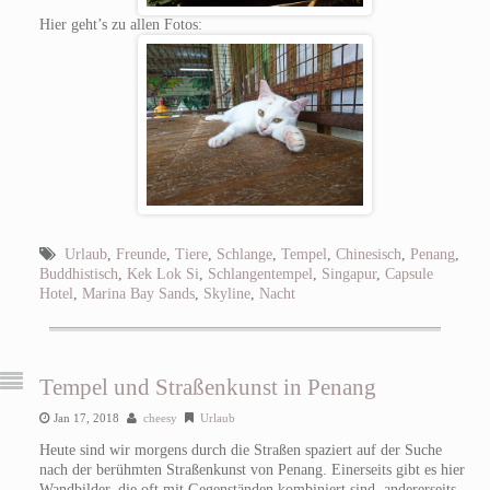
Hier geht’s zu allen Fotos:
Urlaub
,
Freunde
,
Tiere
,
Schlange
,
Tempel
,
Chinesisch
,
Penang
,
Buddhistisch
,
Kek Lok Si
,
Schlangentempel
,
Singapur
,
Capsule
Hotel
,
Marina Bay Sands
,
Skyline
,
Nacht
Tempel und Straßenkunst in Penang
Jan 17, 2018
cheesy
Urlaub
Heute sind wir morgens durch die Straßen spaziert auf der Suche
nach der berühmten Straßenkunst von Penang. Einerseits gibt es hier
Wandbilder, die oft mit Gegenständen kombiniert sind, andererseits