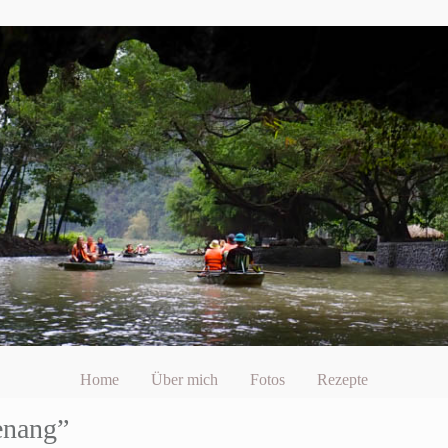
Home
Über mich
Fotos
Rezepte
enang”