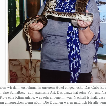
n wir dann erst einmal in unserem Hotel eingecheckt. Das Cube ist e
r eine Schlafbox - auf japanische Art. Das ganze hat seine Vor- und Na
 Koje eine Klimaanlage, was sehr angenehm war. Nachteil ist halt, dass
um umzupacken wenn nötig. Die Duschen waren natürlich für alle geme