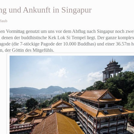
ng und Ankunft in Singapur
rlaub
n Vormittag genutzt um uns vor dem Abflug nach Singapur noch zwei
 denen der buddhistische Kek Lok Si Tempel liegt. Der ganze komplex 
agode (die 7-stöckige Pagode der 10.000 Buddhas) und einer 36.57m ho
, der Göttin des Mitgefühls.