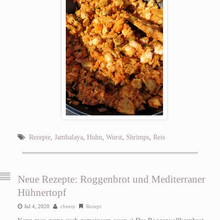
Rezepte
,
Jambalaya
,
Huhn
,
Wurst
,
Shrimps
,
Reis
Neue Rezepte: Roggenbrot und Mediterraner
Hühnertopf
Jul 4, 2020
cheesy
Rezept