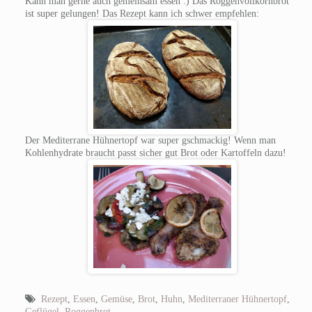
Kann man gerne auch gemeinsam essen :) Das Roggenvollkornbrot
ist super gelungen! Das Rezept kann ich schwer empfehlen:
Der Mediterrane Hühnertopf war super gschmackig! Wenn man
Kohlenhydrate braucht passt sicher gut Brot oder Kartoffeln dazu!
Rezept
,
Essen
,
Gemüse
,
Brot
,
Huhn
,
Mediterraner Hühnertopf
,
Geflügel
,
Roggenbrot