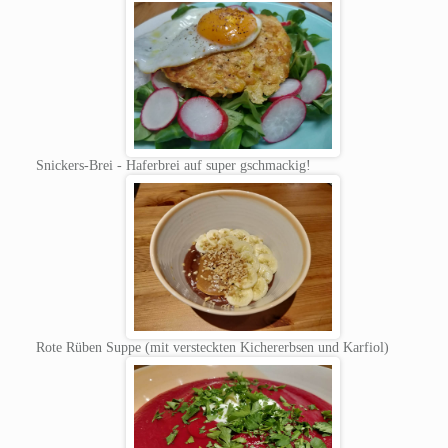
Snickers-Brei - Haferbrei auf super gschmackig!
Rote Rüben Suppe (mit versteckten Kichererbsen und Karfiol)