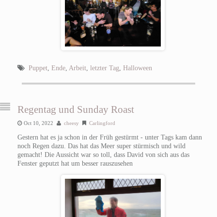
Puppet
,
Ende
,
Arbeit
,
letzter Tag
,
Halloween
Regentag und Sunday Roast
Oct 10, 2022
cheesy
Carlingford
Gestern hat es ja schon in der Früh gestürmt - unter Tags kam dann
noch Regen dazu. Das hat das Meer super stürmisch und wild
gemacht! Die Aussicht war so toll, dass David von sich aus das
Fenster geputzt hat um besser rauszusehen