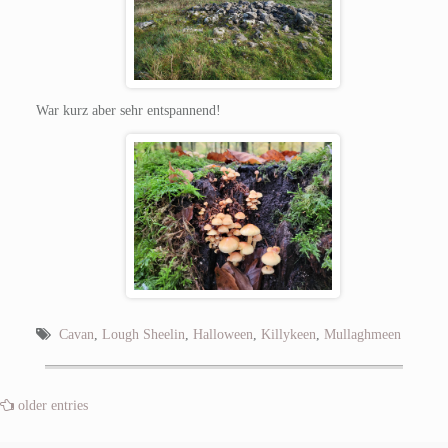
War kurz aber sehr entspannend!
Cavan
,
Lough Sheelin
,
Halloween
,
Killykeen
,
Mullaghmeen
older entries