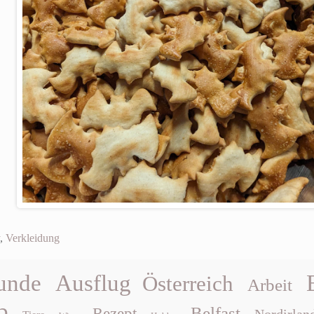
,
Verkleidung
unde
Ausflug
Österreich
Arbeit
b
Belfast
Rezept
Nordirlan