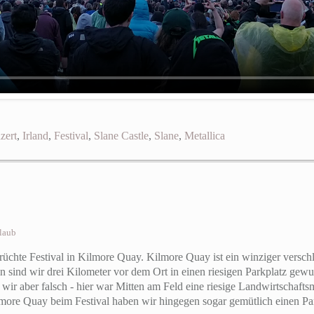
zert
,
Irland
,
Festival
,
Slane Castle
,
Slane
,
Metallica
laub
früchte Festival in Kilmore Quay. Kilmore Quay ist ein winziger versc
in sind wir drei Kilometer vor dem Ort in einen riesigen Parkplatz g
ir aber falsch - hier war Mitten am Feld eine riesige Landwirtschaft
ilmore Quay beim Festival haben wir hingegen sogar gemütlich einen 