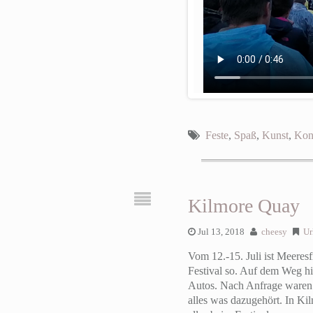
Feste
,
Spaß
,
Kunst
,
Kon
Kilmore Quay
Jul 13, 2018
cheesy
Ur
Vom 12.-15. Juli ist Meeres
Festival so. Auf dem Weg h
Autos. Nach Anfrage waren w
alles was dazugehört. In K