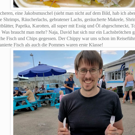
heren, eine Jakobsmuschel (sieht man nicht auf dem Bild, hab ich aber
ße Shrimps, Räucherlachs, gebratener Lachs, geräucherte Makrele, Shr
tblätter, Paprika, Karotten, all super mit Essig und Öl abgeschmeckt, T
. Was braucht man mehr? Naja, David hat sich nur ein Lachsbrötchen 
he Fisch und Chips gegessen. Der Chippy war uns schon im Reiseführe
nierte Fisch als auch die Pommes waren erste Klasse!