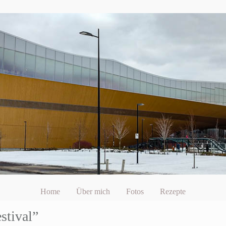
Home
Über mich
Fotos
Rezepte
stival”