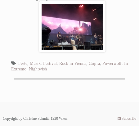
Feste
,
Musik
,
Festival
,
Rock in Vienna
,
Gojira
,
Powerwolf
,
In
Extremo
,
Nightwish
Copyright by Christine Schmitt, 1220 Wien.
Subscribe