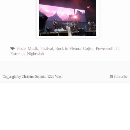
Feste
,
Musik
,
Festival
,
Rock in Vienna
,
Gojira
,
Powerwolf
,
In
Extremo
,
Nightwish
Copyright by Christine Schmitt, 1220 Wien.
Subscribe