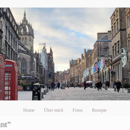
Home
Über mich
Fotos
Rezepte
unt”