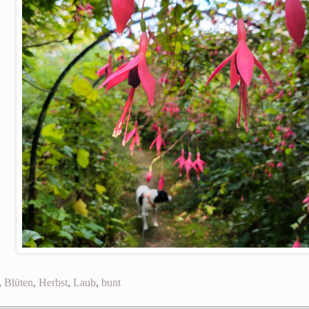
,
Blüten
,
Herbst
,
Laub
,
bunt