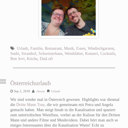
Urlaub
,
Familie
,
Restaurant
,
Musik
,
Essen
,
Windischgarsten
,
Sushi
,
Strasshof
,
Schweizerhaus
,
Weinblätter
,
Konzert
,
Cocktails
,
Bon Jovi
,
Kitcha
,
DasLoft
Österreichurlaub
Sep 2, 2018
cheesy
Urlaub
Wir sind wieder mal in Österreich gewesen. Highlights war diesmal
die
Dritte Mann Tour
, die wir gemeinsam mit Petra und Angela
gemacht haben. Man steigt hinab in die Kanalisation und spaziert
zum unterirdischen Wienfluss, vorbei an der Kulisse für den Dritten
Mann und andere Filme und Musikvideos. Dabei hört man auch so
einiges Interessantes über die Kanalisation Wiens! Echt zu