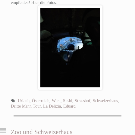
empfehlen! Hier die Fotos:
Urlaub
,
Österreich
,
Wien
,
Sushi
,
Strasshof
,
Schweizerhaus
,
Dritte Mann Tour
,
La Delizia
,
Eduard
Zoo und Schweizerhaus