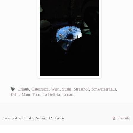
Urlaub
,
Österreich
,
Wien
,
Sushi
,
Strasshof
,
Schweizerhaus
,
Dritte Mann Tour
,
La Delizia
,
Eduard
Copyright by Christine Schmitt, 1220 Wien.
Subscribe