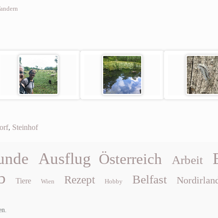
andern
orf
,
Steinhof
unde
Ausflug
Österreich
Arbeit
b
Belfast
Rezept
Nordirlan
Tiere
Wien
Hobby
en.