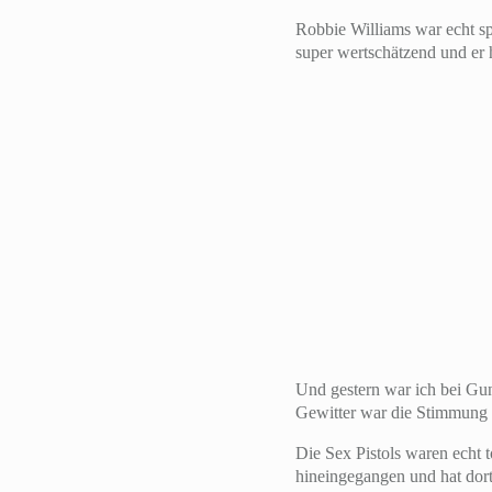
Robbie Williams war echt sp
super wertschätzend und er h
Und gestern war ich bei Gun
Gewitter war die Stimmung
Die Sex Pistols waren echt 
hineingegangen und hat dort