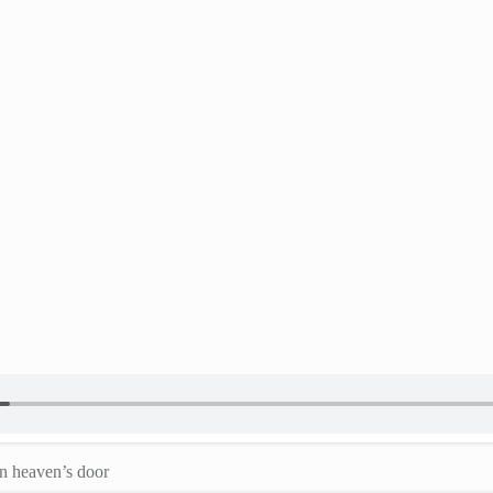
n heaven’s door