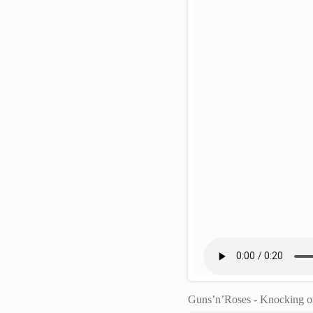
Guns’n’Roses - Knocking o