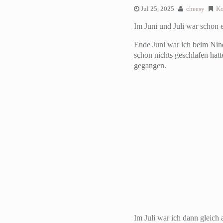
Jul 25, 2025
cheesy
Ko
Im Juni und Juli war schon
Ende Juni war ich beim Nine
schon nichts geschlafen hatt
gegangen.
Im Juli war ich dann gleich