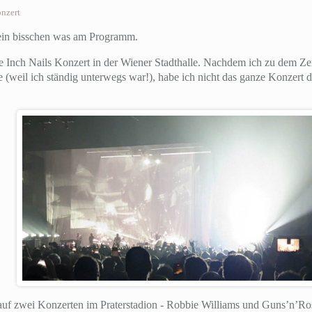
nzert
 ein bisschen was am Programm.
 Inch Nails Konzert in der Wiener Stadthalle. Nachdem ich zu dem Zei
e (weil ich ständig unterwegs war!), habe ich nicht das ganze Konzert 
 auf zwei Konzerten im Praterstadion - Robbie Williams und Guns’n’Ros