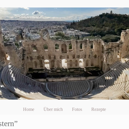
Home
Über mich
Fotos
Rezepte
stern”