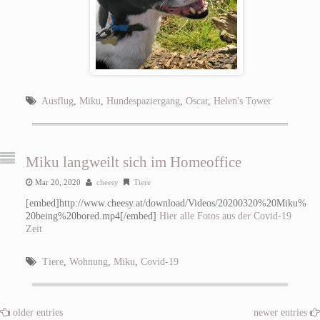
Ausflug
,
Miku
,
Hundespaziergang
,
Oscar
,
Helen's Tower
Miku langweilt sich im Homeoffice
Mar 20, 2020
cheesy
Tiere
[embed]http://www.cheesy.at/download/Videos/20200320%20Miku%
20being%20bored.mp4[/embed]
Hier alle Fotos aus der Covid-19
Zeit
Tiere
,
Wohnung
,
Miku
,
Covid-19
older entries
newer entries