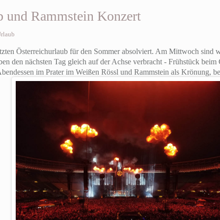
ub und Rammstein Konzert
rlaub
tzten Österreichurlaub für den Sommer absolviert. Am Mittwoch sind w
ben den nächsten Tag gleich auf der Achse verbracht - Frühstück beim 
Abendessen im Prater im Weißen Rössl und Rammstein als Krönung, b