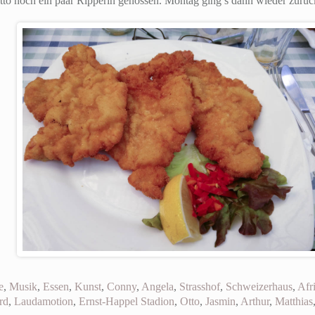
tto noch ein paar Ripperln genossen. Montag ging’s dann wieder zurü
e
,
Musik
,
Essen
,
Kunst
,
Conny
,
Angela
,
Strasshof
,
Schweizerhaus
,
Afr
rd
,
Laudamotion
,
Ernst-Happel Stadion
,
Otto
,
Jasmin
,
Arthur
,
Matthias