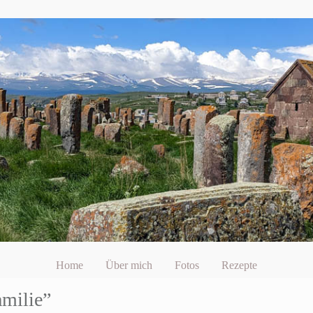
Home
Über mich
Fotos
Rezepte
amilie”