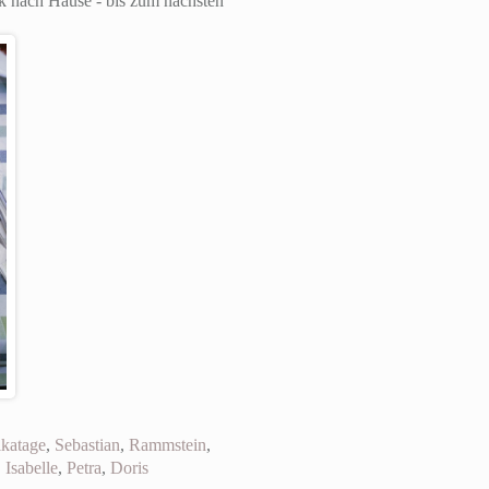
ck nach Hause - bis zum nächsten
ikatage
,
Sebastian
,
Rammstein
,
,
Isabelle
,
Petra
,
Doris