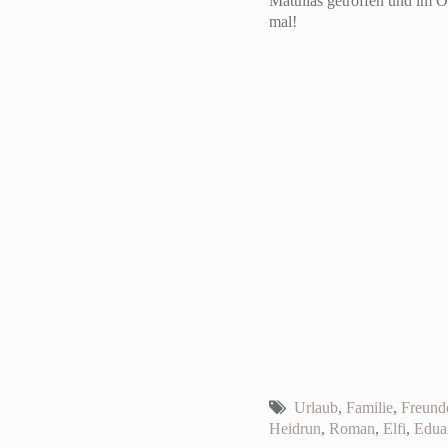
Matthias getroffen und im O
mal!
Urlaub
,
Familie
,
Freund
Heidrun
,
Roman
,
Elfi
,
Edua