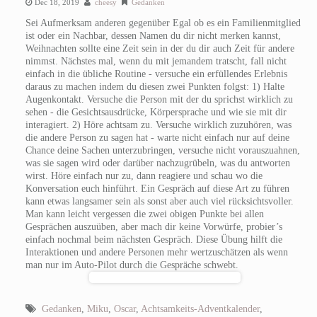
Dec 18, 2019
cheesy
Gedanken
Sei Aufmerksam anderen gegenüber Egal ob es ein Familienmitglied
ist oder ein Nachbar, dessen Namen du dir nicht merken kannst,
Weihnachten sollte eine Zeit sein in der du dir auch Zeit für andere
nimmst. Nächstes mal, wenn du mit jemandem tratscht, fall nicht
einfach in die übliche Routine - versuche ein erfüllendes Erlebnis
daraus zu machen indem du diesen zwei Punkten folgst: 1) Halte
Augenkontakt. Versuche die Person mit der du sprichst wirklich zu
sehen - die Gesichtsausdrücke, Körpersprache und wie sie mit dir
interagiert. 2) Höre achtsam zu. Versuche wirklich zuzuhören, was
die andere Person zu sagen hat - warte nicht einfach nur auf deine
Chance deine Sachen unterzubringen, versuche nicht vorauszuahnen,
was sie sagen wird oder darüber nachzugrübeln, was du antworten
wirst. Höre einfach nur zu, dann reagiere und schau wo die
Konversation euch hinführt. Ein Gespräch auf diese Art zu führen
kann etwas langsamer sein als sonst aber auch viel rücksichtsvoller.
Man kann leicht vergessen die zwei obigen Punkte bei allen
Gesprächen auszuüben, aber mach dir keine Vorwürfe, probier’s
einfach nochmal beim nächsten Gespräch. Diese Übung hilft die
Interaktionen und andere Personen mehr wertzuschätzen als wenn
man nur im Auto-Pilot durch die Gespräche schwebt.
Gedanken
,
Miku
,
Oscar
,
Achtsamkeits-Adventkalender
,