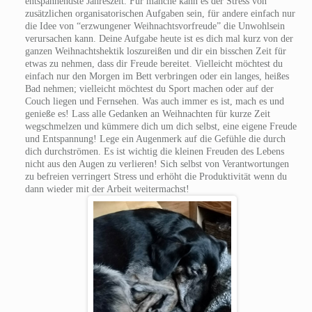
entspannendste Jahreszeit. Für manche kann es der Stress von
zusätzlichen organisatorischen Aufgaben sein, für andere einfach nur
die Idee von “erzwungener Weihnachtsvorfreude” die Unwohlsein
verursachen kann. Deine Aufgabe heute ist es dich mal kurz von der
ganzen Weihnachtshektik loszureißen und dir ein bisschen Zeit für
etwas zu nehmen, dass dir Freude bereitet. Vielleicht möchtest du
einfach nur den Morgen im Bett verbringen oder ein langes, heißes
Bad nehmen; vielleicht möchtest du Sport machen oder auf der
Couch liegen und Fernsehen. Was auch immer es ist, mach es und
genieße es! Lass alle Gedanken an Weihnachten für kurze Zeit
wegschmelzen und kümmere dich um dich selbst, eine eigene Freude
und Entspannung! Lege ein Augenmerk auf die Gefühle die durch
dich durchströmen. Es ist wichtig die kleinen Freuden des Lebens
nicht aus den Augen zu verlieren! Sich selbst von Verantwortungen
zu befreien verringert Stress und erhöht die Produktivität wenn du
dann wieder mit der Arbeit weitermachst!