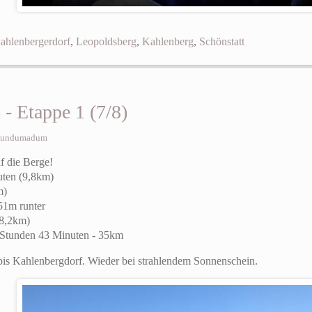
ahlenbergerdorf
,
Leopoldsberg
,
Kahlenberg
,
Schönstatt
 Etappe 1 (7/8)
undumadum
f die Berge!
uten (9,8km)
m)
51m runter
18,2km)
tunden 43 Minuten - 35km
bis Kahlenbergdorf. Wieder bei strahlendem Sonnenschein.