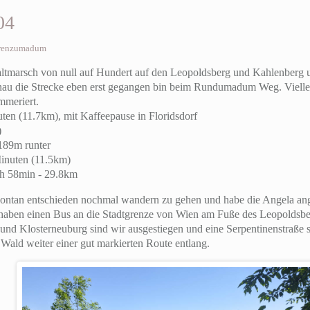
04
renzumadum
tmarsch von null auf Hundert auf den Leopoldsberg und Kahlenberg
enau die Strecke eben erst gegangen bin beim Rundumadum Weg. Viellei
mmeriert.
ten (11.7km), mit Kaffeepause in Floridsdorf
)
189m runter
inuten (11.5km)
h 58min - 29.8km
pontan entschieden nochmal wandern zu gehen und habe die Angela ang
d haben einen Bus an die Stadtgrenze von Wien am Fuße des Leopolds
nd Klosterneuburg sind wir ausgestiegen und eine Serpentinenstraße s
 Wald weiter einer gut markierten Route entlang.