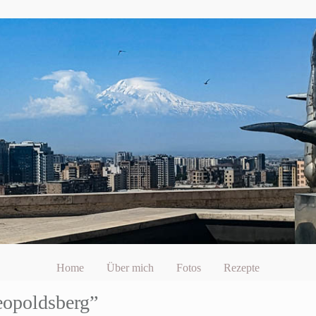
Home
Über mich
Fotos
Rezepte
eopoldsberg”