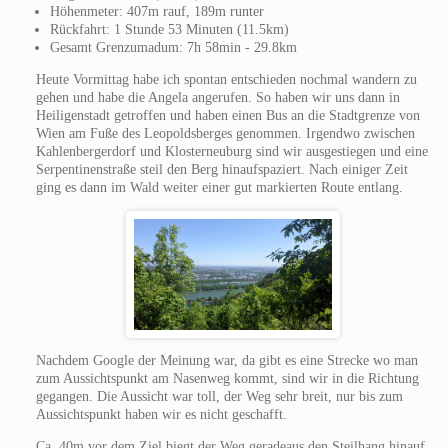
Höhenmeter: 407m rauf, 189m runter
Rückfahrt: 1 Stunde 53 Minuten (11.5km)
Gesamt Grenzumadum: 7h 58min - 29.8km
Heute Vormittag habe ich spontan entschieden nochmal wandern zu
gehen und habe die Angela angerufen. So haben wir uns dann in
Heiligenstadt getroffen und haben einen Bus an die Stadtgrenze von
Wien am Fuße des Leopoldsberges genommen. Irgendwo zwischen
Kahlenbergerdorf und Klosterneuburg sind wir ausgestiegen und eine
Serpentinenstraße steil den Berg hinaufspaziert. Nach einiger Zeit
ging es dann im Wald weiter einer gut markierten Route entlang.
Nachdem Google der Meinung war, da gibt es eine Strecke wo man
zum Aussichtspunkt am Nasenweg kommt, sind wir in die Richtung
gegangen. Die Aussicht war toll, der Weg sehr breit, nur bis zum
Aussichtspunkt haben wir es nicht geschafft.
Ca. 40m vor dem Ziel biegt der Weg geradeaus den Steilhang hinauf