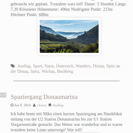
gebraucht wie geplant. Trotzdem wars toll! Dauer: 5 Stunden Länge:
7,39 Kilometer Höhenmeter: 496m Niedrigster Punkt: 223m
Höchster Punkt: 688m
Ausflug
,
Sport
,
Natur
,
Österreich
,
Wandern
,
Donau
,
Spitz an
der Donau
,
Spitz
,
Wachau
,
Buchberg
Spaziergang Donaumarina
Jun 6, 2014
cheesy
Ausflug
Ich habe heute mit Miku einen kurzen Spaziergang am Handelskai
entlang von der U2 Station Donaumarina bis zur U1 Station
Vorgartenstraße gemacht. Das Wetter war wunderbar und es waren
trotzdem keine Leute unterwegs! War toll!