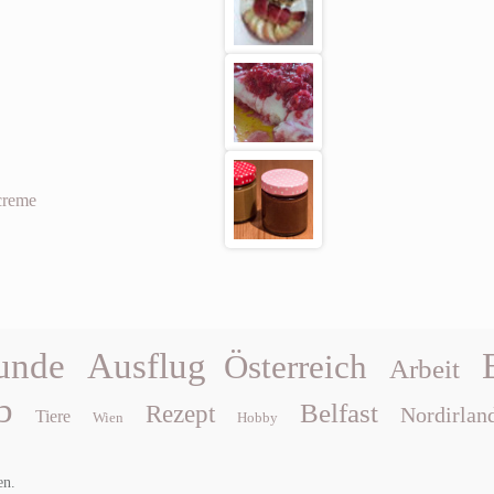
creme
unde
Ausflug
Österreich
Arbeit
b
Belfast
Rezept
Nordirlan
Tiere
Wien
Hobby
en.