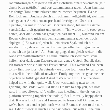
röhrenförmigen Messgeräte auf den Bohrturm hinaufbekommen (mit
einem Kran natürlich) und dort zusammenschrauben. Dann kann man
das fertige Tool hinunterlassen und zu messen beginnen. Da das
Bohrloch zum Druckausgleich mit Schlamm vollgefüllt ist, sieht man
nach getaner Arbeit dementsprechend dreckig aus! Uwe, der
Operator, der mit mir oben am Bohrturm stand, hat nur die Arme
verschränkt, breit gegrinst und gemeint: “Ich würde dir ja sooo gerne
helfen, aber die Chefin hat gesagt ich darf nicht…”, während ich am
Boden kniete und mich mit dem Zusammenschrauben der Tools
abplagte. ;) Es war auf jeden fall ein riesen Spaß und ich bin
wirklich froh, dass er mir nicht so viel geholfen hat. Irgendwann
muss ich das ja lernen! Am Sonntag gings dann gleich weiter in die
Nähe von Willhelmshaven. Diesmal musste ich zwar nicht soviel
helfen, aber dank dem Dauerregen war genug Gatsch überall, dass
ich trotzdem wie ein kleines Ferkel aussah!
This weekend I’ve been
to my first two jobs! On Saturday we drove four hours by car to get
to a well in the middle of nowhere. Emily, my mentor, gave me one
objective to fulfil: get dirty! And that’s what I did. The operators
helped me with that quite well: Uwe was standing next to me,
grinning, and said: “Well, I’d REALLY like to help you, but boss
said, I’m not allowed to!”, while I was kneeling in the dirt on the
platform screwing together the tools. ;) But I’m really happy about
that. It was a lot of fun and I managed to learn a lot! On Sunday
we’ve been on another job north-west of Bremen, closer to the north
sea. I didn’t work as much as the day before, but with all the rain