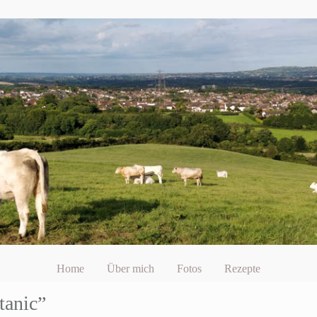
Home
Über mich
Fotos
Rezepte
tanic”