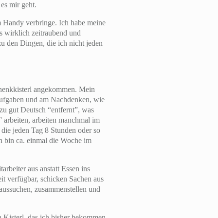
es mir geht.
am Handy verbringe. Ich habe meine
as wirklich zeitraubend und
 den Dingen, die ich nicht jeden
eschenkkisterl angekommen. Mein
n Aufgaben und am Nachdenken, wie
zu gut Deutsch “entfernt”, was
” arbeiten, arbeiten manchmal im
, die jeden Tag 8 Stunden oder so
ch bin ca. einmal die Woche im
arbeiter aus anstatt Essen ins
it verfügbar, schicken Sachen aus
l aussuchen, zusammenstellen und
n Kisterl, das ich bisher bekommen