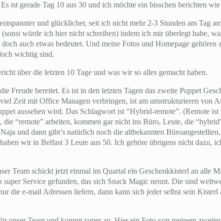
. Es ist gerade Tag 10 aus 30 und ich möchte ein bisschen berichten wie 
l entspannter und glücklicher, seit ich nicht mehr 2-3 Stunden am Tag 
 (sonst würde ich hier nicht schreiben) indem ich mir überlegt habe, w
lt doch auch etwas bedeutet. Und meine Fotos und Homepage gehören zu
doch wichtig sind.
ericht über die letzten 10 Tage und was wir so alles gemacht haben.
, die Freude bereitet. Es ist in den letzten Tagen das zweite Puppet G
 viel Zeit mit Office Managen verbringen, ist am umstrukturieren vo
Puppet aussehen wird. Das Schlagwort ist “Hybrid-remote”. (Remote ist 
 die “remote” arbeiten, kommen gar nicht ins Büro, Leute, die “hybrid
 Naja und dann gibt’s natürlich noch die altbekannten Büroangestellten
aben wir in Belfast 3 Leute aus 50. Ich gehöre übrigens nicht dazu, i
r Team schickt jetzt einmal im Quartal ein Geschenkkisterl an alle Mit
in super Service gefunden, das sich Snack Magic nennt. Die sind weltwe
r die e-mail Adressen liefern, dann kann sich jeder selbst sein Kister
t für unser Team und kommt super an. Hier ein Foto von meinem zweite