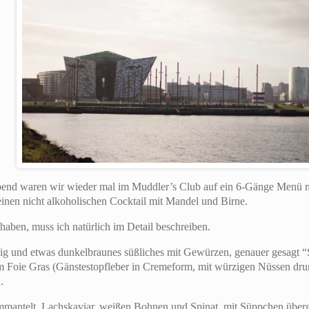
Abend waren wir wieder mal im Muddler’s Club auf ein 6-Gänge Menü mi
einen nicht alkoholischen Cocktail mit Mandel und Birne.
ben, muss ich natürlich im Detail beschreiben.
ig und etwas dunkelbraunes süßliches mit Gewürzen, genauer gesagt “S
m Foie Gras (Gänstestopfleber in Cremeform, mit würzigen Nüssen drun
.
mantelt, Lachskaviar, weißen Bohnen und Spinat, mit Süppchen überg