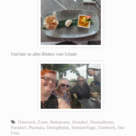
Und hier zu allen Bildern vom Urlaub:
Österreich
,
Essen
,
Restaurants
,
Strasshof
,
Neusiedlersee
,
Parndorf
,
Plachutta
,
DiningRuhm
,
SummerStage
,
Zündwerk
,
Das
Fritz