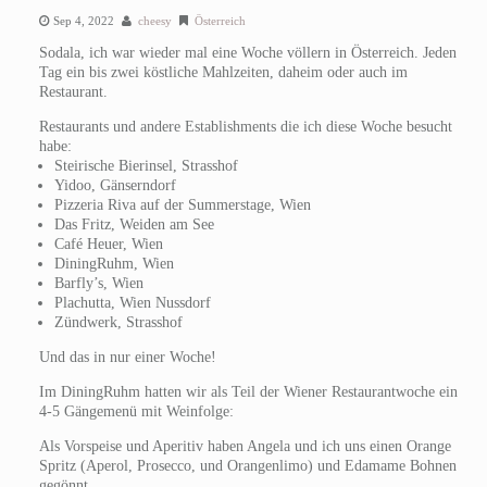
Sep 4, 2022
cheesy
Österreich
Sodala, ich war wieder mal eine Woche völlern in Österreich. Jeden
Tag ein bis zwei köstliche Mahlzeiten, daheim oder auch im
Restaurant.
Restaurants und andere Establishments die ich diese Woche besucht
habe:
Steirische Bierinsel, Strasshof
Yidoo, Gänserndorf
Pizzeria Riva auf der Summerstage, Wien
Das Fritz, Weiden am See
Café Heuer, Wien
DiningRuhm, Wien
Barfly’s, Wien
Plachutta, Wien Nussdorf
Zündwerk, Strasshof
Und das in nur einer Woche!
Im DiningRuhm hatten wir als Teil der Wiener Restaurantwoche ein
4-5 Gängemenü mit Weinfolge:
Als Vorspeise und Aperitiv haben Angela und ich uns einen Orange
Spritz (Aperol, Prosecco, und Orangenlimo) und Edamame Bohnen
gegönnt.