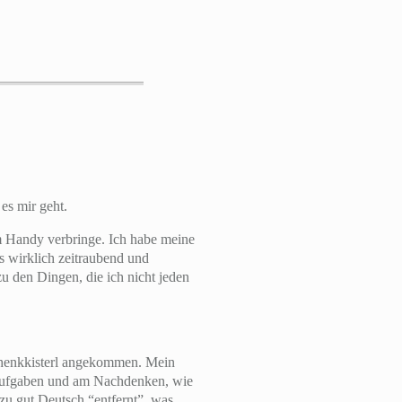
es mir geht.
am Handy verbringe. Ich habe meine
as wirklich zeitraubend und
 den Dingen, die ich nicht jeden
eschenkkisterl angekommen. Mein
n Aufgaben und am Nachdenken, wie
zu gut Deutsch “entfernt”, was