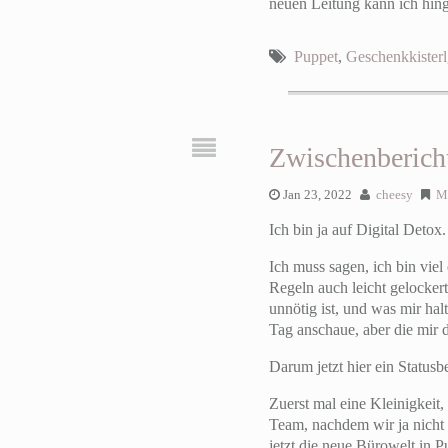
neuen Leitung kann ich hing
Puppet
,
Geschenkkisterl
Zwischenberich
Jan 23, 2022
cheesy
M
Ich bin ja auf Digital Detox
Ich muss sagen, ich bin vie
Regeln auch leicht gelockert
unnötig ist, und was mir ha
Tag anschaue, aber die mir 
Darum jetzt hier ein Statusb
Zuerst mal eine Kleinigkeit
Team, nachdem wir ja nicht
jetzt die neue Bürowelt in 