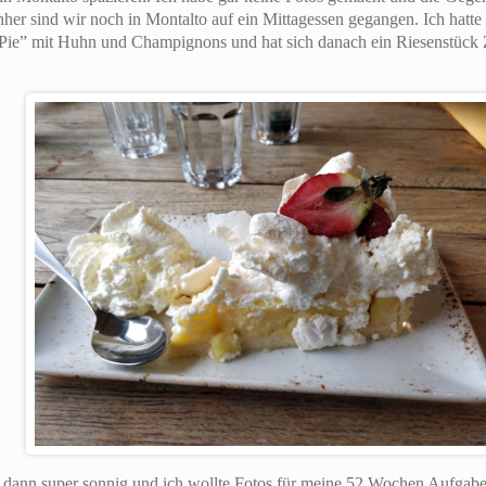
her sind wir noch in Montalto auf ein Mittagessen gegangen. Ich hatte
 “Pie” mit Huhn und Champignons und hat sich danach ein Riesenstück 
dann super sonnig und ich wollte Fotos für meine 52 Wochen Aufgaben