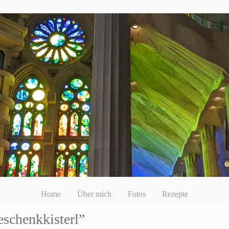
Home
Über mich
Fotos
Rezepte
eschenkkisterl”