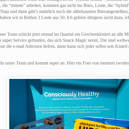
 die “remote” arbeiten, kommen gar nicht ins Büro, Leute, die “hybrid
 Naja und dann gibt’s natürlich noch die altbekannten Büroangestellten
aben wir in Belfast 3 Leute aus 50. Ich gehöre übrigens nicht dazu, i
r Team schickt jetzt einmal im Quartal ein Geschenkkisterl an alle Mit
in super Service gefunden, das sich Snack Magic nennt. Die sind weltwe
r die e-mail Adressen liefern, dann kann sich jeder selbst sein Kister
t für unser Team und kommt super an. Hier ein Foto von meinem zweite