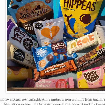
wir zwei Ausflüge gemacht. Am Samstag waren wir mit Helen und ih
 Montalto spazieren. Ich habe gar keine Fotos gemacht und die Gegend