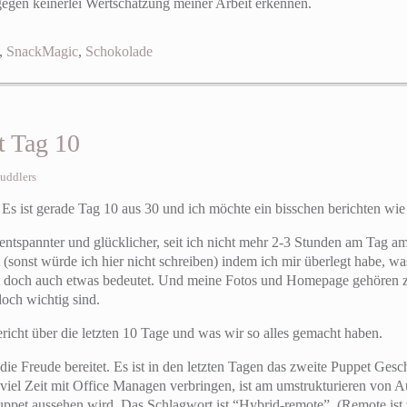
egen keinerlei Wertschätzung meiner Arbeit erkennen.
,
SnackMagic
,
Schokolade
t Tag 10
uddlers
. Es ist gerade Tag 10 aus 30 und ich möchte ein bisschen berichten wie 
l entspannter und glücklicher, seit ich nicht mehr 2-3 Stunden am Tag 
 (sonst würde ich hier nicht schreiben) indem ich mir überlegt habe, w
lt doch auch etwas bedeutet. Und meine Fotos und Homepage gehören zu
doch wichtig sind.
ericht über die letzten 10 Tage und was wir so alles gemacht haben.
, die Freude bereitet. Es ist in den letzten Tagen das zweite Puppet G
 viel Zeit mit Office Managen verbringen, ist am umstrukturieren vo
Puppet aussehen wird. Das Schlagwort ist “Hybrid-remote”. (Remote ist 