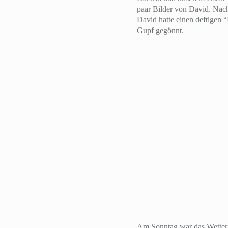
paar Bilder von David. Nach
David hatte einen deftigen
Gupf gegönnt.
Am Sonntag war das Wetter 