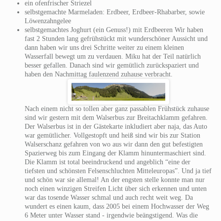
ein ofenfrischer Striezel
selbstgemachte Marmeladen: Erdbeer, Erdbeer-Rhabarber, sowie
Löwenzahngelee
selbstgemachtes Joghurt (ein Genuss!) mit Erdbeeren Wir haben
fast 2 Stunden lang gefrühstückt mit wunderschöner Aussicht und
dann haben wir uns drei Schritte weiter zu einem kleinen
Wasserfall bewegt um zu verdauen. Miku hat der Teil natürlich
besser gefallen. Danach sind wir gemütlich zurückspaziert und
haben den Nachmittag faulenzend zuhause verbracht.
Nach einem nicht so tollen aber ganz passablen Frühstück zuhause
sind wir gestern mit dem Walserbus zur Breitachklamm gefahren.
Der Walserbus ist in der Gästekarte inkludiert aber naja, das Auto
war gemütlicher. Vollgestopft und heiß sind wir bis zur Station
Walserschanz gefahren von wo aus wir dann den gut befestigten
Spazierweg bis zum Eingang der Klamm hinuntermaschiert sind.
Die Klamm ist total beeindruckend und angeblich “eine der
tiefsten und schönsten Felsenschluchten Mitteleuropas”. Und ja tief
und schön war sie allemal! An der engsten stelle konnte man nur
noch einen winzigen Streifen Licht über sich erkennen und unten
war das tosende Wasser schmal und auch recht weit weg. Da
wundert es einen kaum, dass 2005 bei einem Hochwasser der Weg
6 Meter unter Wasser stand - irgendwie beängstigend. Was die