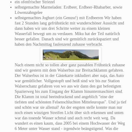
ein ofenfrischer Striezel
selbstgemachte Marmeladen: Erdbeer, Erdbeer-Rhabarber, sowie
Löwenzahngelee
selbstgemachtes Joghurt (ein Genuss!) mit Erdbeeren Wir haben
fast 2 Stunden lang gefrühstückt mit wunderschöner Aussicht und
dann haben wir uns drei Schritte weiter zu einem kleinen
Wasserfall bewegt um zu verdauen. Miku hat der Teil natürlich
besser gefallen. Danach sind wir gemütlich zurückspaziert und
haben den Nachmittag faulenzend zuhause verbracht.
Nach einem nicht so tollen aber ganz passablen Frühstück zuhause
sind wir gestern mit dem Walserbus zur Breitachklamm gefahren.
Der Walserbus ist in der Gästekarte inkludiert aber naja, das Auto
war gemütlicher. Vollgestopft und heiß sind wir bis zur Station
Walserschanz gefahren von wo aus wir dann den gut befestigten
Spazierweg bis zum Eingang der Klamm hinuntermaschiert sind.
Die Klamm ist total beeindruckend und angeblich “eine der
tiefsten und schönsten Felsenschluchten Mitteleuropas”. Und ja tief
und schön war sie allemal! An der engsten stelle konnte man nur
noch einen winzigen Streifen Licht über sich erkennen und unten
war das tosende Wasser schmal und auch recht weit weg. Da
wundert es einen kaum, dass 2005 bei einem Hochwasser der Weg
6 Meter unter Wasser stand - irgendwie beängstigend. Was die