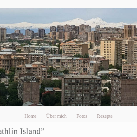
Home
Über mich
Fotos
Rezepte
thlin Island”