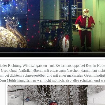
eder Richtung Windischgarsten - mit Zwischenstopps bei Resi in Hader
 Gretl Oma. Natürlich überall mit etwas zum Naschen, damit man nicht 
ann bei dichtem Schneegestöber und mit einer maximalen Geschwindig
um Mühle hinauffahren war nicht möglich, also alles schultern und w