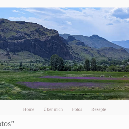
Home
Über mich
Fotos
Rezepte
otos”