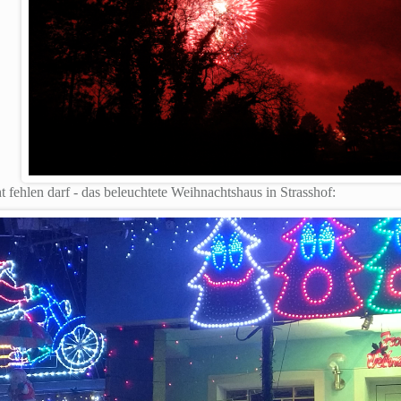
 fehlen darf - das beleuchtete Weihnachtshaus in Strasshof: