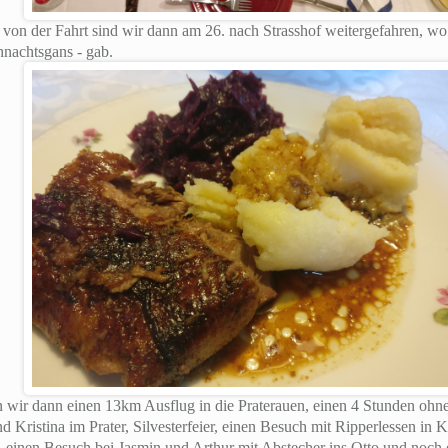
on der Fahrt sind wir dann am 26. nach Strasshof weitergefahren, wo
nachtsgans - gab.
 wir dann einen 13km Ausflug in die Praterauen, einen 4 Stunden ohn
und Kristina im Prater, Silvesterfeier, einen Besuch mit Ripperlessen in
, einen Besuch bei Jasmin und Arthur mit Abstecher ins Otto und noch