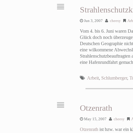
Strahlenschutzk
Jun 3, 2007
cheesy
Arb
Vom 4. bis 6. Juni waren D
Glück doch noch überzeugen 
Deutschen Geographie nicht 
eine wilkommene Abwechslun
Strahlenschutzbeauftragten a
eine Hafenrundfahrt gemach
Arbeit
,
Schlumberger
,
T
Otzenrath
May 15, 2007
cheesy
A
Otzenrath
ist bzw. war ein k