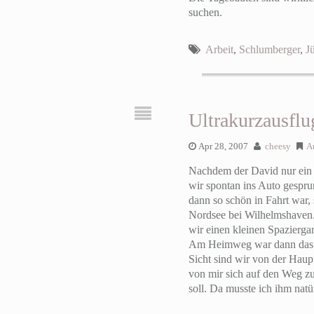
suchen.
Arbeit
,
Schlumberger
,
J
Ultrakurzausfl
Apr 28, 2007
cheesy
A
Nachdem der David nur ein k
wir spontan ins Auto gespru
dann so schön in Fahrt war,
Nordsee bei Wilhelmshaven.
wir einen kleinen Spazierga
Am Heimweg war dann das Ab
Sicht sind wir von der Haup
von mir sich auf den Weg z
soll. Da musste ich ihm natü