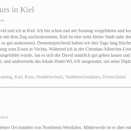
urs in Kiel
eit
avid und ich in Kiel. Ich bin schon mal am Sonntag vorgefahren und
mit dem Zug nachzukommen. Kiel ist eine nette kleine Stadt nahe der O
so gut auskennen). Dementsprechend haben wir drei Tage lang frische
g zum Essen in Vechta. Während ich in der Christian-Albrechts-Univer
usgebildet wurde, hat es sich der David natürlich gut gehen lassen und 
t, und andererseits das lokale Hotel-WLAN ausgenutzt, um seine Diplo
raining
,
Kiel
,
Kurs
,
Strahlenschutz
,
Strahlenschutzkurs
,
Deutschland
rbeit
leiner Ort inmitten von Nordrhein-Westfalen. Mittlerweile ist er aber ent