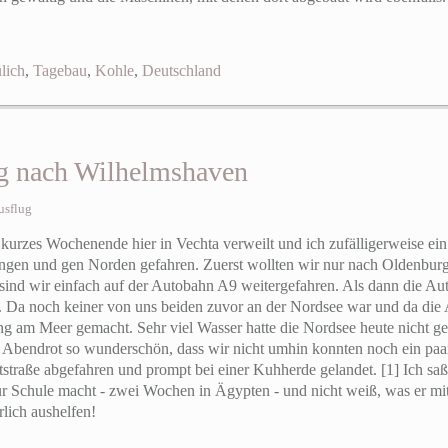
ülich
,
Tagebau
,
Kohle
,
Deutschland
ug nach Wilhelmshaven
usflug
urzes Wochenende hier in Vechta verweilt und ich zufälligerweise ein
ngen und gen Norden gefahren. Zuerst wollten wir nur nach Oldenburg
 sind wir einfach auf der Autobahn A9 weitergefahren. Als dann die Au
 Da noch keiner von uns beiden zuvor an der Nordsee war und da die
ng am Meer gemacht. Sehr viel Wasser hatte die Nordsee heute nicht 
endrot so wunderschön, dass wir nicht umhin konnten noch ein paar
tstraße abgefahren und prompt bei einer Kuhherde gelandet. [1] Ich saß
ur Schule macht - zwei Wochen in Ägypten - und nicht weiß, was er mi
rlich aushelfen!