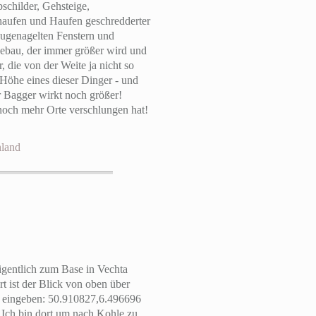
schilder, Gehsteige,
dhaufen und Haufen geschredderter
 zugenagelten Fenstern und
gebau, der immer größer wird und
 die von der Weite ja nicht so
 Höhe eines dieser Dinger - und
r Bagger wirkt noch größer!
 noch mehr Orte verschlungen hat!
hland
eigentlich zum Base in Vechta
t ist der Blick von oben über
n eingeben: 50.910827,6.496696
 Ich bin dort um nach Kohle zu