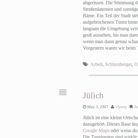
abgerissen. Die Stimmung do
Straßenlaternen und sonstig
Bäme. Ein Teil der Stadt ste
aufgebrochenen Türen hinter
langsam die Umgebung versch
groß aussehen, bis man dann 
wenn man dann genau schaut,
Vorgestern waren wir beim
Arbeit
,
Schlumberger
,
O
Jülich
May 3, 2007
cheesy
Ar
Jülich ist eine kleine Ortsc
dazugehört. Dieses Base lie
Google Maps
oder wenn du 
Die Tagebauten sind wirklic