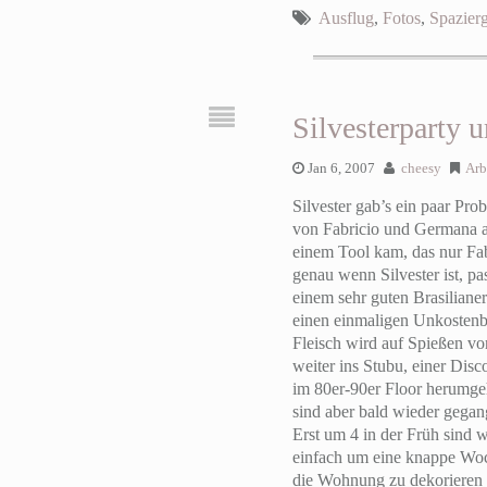
Ausflug
,
Fotos
,
Spazier
Silvesterparty 
Jan 6, 2007
cheesy
Arb
Silvester gab’s ein paar Pr
von Fabricio und Germana aus
einem Tool kam, das nur Fa
genau wenn Silvester ist, pa
einem sehr guten Brasiliane
einen einmaligen Unkostenbe
Fleisch wird auf Spießen vo
weiter ins Stubu, einer Disc
im 80er-90er Floor herumgeh
sind aber bald wieder gega
Erst um 4 in der Früh sind w
einfach um eine knappe Woc
die Wohnung zu dekorieren u