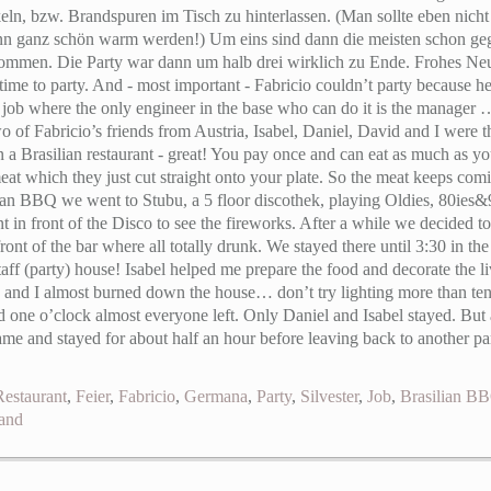
eln, bzw. Brandspuren im Tisch zu hinterlassen. (Man sollte eben nic
n ganz schön warm werden!) Um eins sind dann die meisten schon ge
mmen. Die Party war dann um halb drei wirklich zu Ende. Frohes Ne
ime to party. And - most important - Fabricio couldn’t party because h
s a job where the only engineer in the base who can do it is the manage
 of Fabricio’s friends from Austria, Isabel, Daniel, David and I were 
in a Brasilian restaurant - great! You pay once and can eat as much as 
eat which they just cut straight onto your plate. So the meat keeps com
an BBQ we went to Stubu, a 5 floor discothek, playing Oldies, 80ies&
in front of the Disco to see the fireworks. After a while we decided t
front of the bar where all totally drunk. We stayed there until 3:30 in 
taff (party) house! Isabel helped me prepare the food and decorate the li
nd I almost burned down the house… don’t try lighting more than ten s
 one o’clock almost everyone left. Only Daniel and Isabel stayed. But a
ame and stayed for about half an hour before leaving back to another 
Restaurant
,
Feier
,
Fabricio
,
Germana
,
Party
,
Silvester
,
Job
,
Brasilian B
and