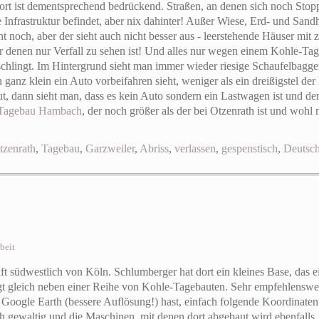
rt ist dementsprechend bedrückend. Straßen, an denen sich noch Stopp
e Infrastruktur befindet, aber nix dahinter! Außer Wiese, Erd- und San
ht noch, aber der sieht auch nicht besser aus - leerstehende Häuser mit
 denen nur Verfall zu sehen ist! Und alles nur wegen einem Kohle-Ta
lingt. Im Hintergrund sieht man immer wieder riesige Schaufelbagger,
ganz klein ein Auto vorbeifahren sieht, weniger als ein dreißigstel der
 dann sieht man, dass es kein Auto sondern ein Lastwagen ist und de
Tagebau Hambach
, der noch größer als der bei Otzenrath ist und wohl
tzenrath
,
Tagebau
,
Garzweiler
,
Abriss
,
verlassen
,
gespenstisch
,
Deutsc
beit
haft südwestlich von Köln. Schlumberger hat dort ein kleines Base, das 
gt gleich neben einer Reihe von Kohle-Tagebauten. Sehr empfehlenswer
Google Earth (bessere Auflösung!) hast, einfach folgende Koordinate
h gewaltig und die Maschinen, mit denen dort abgebaut wird ebenfalls.