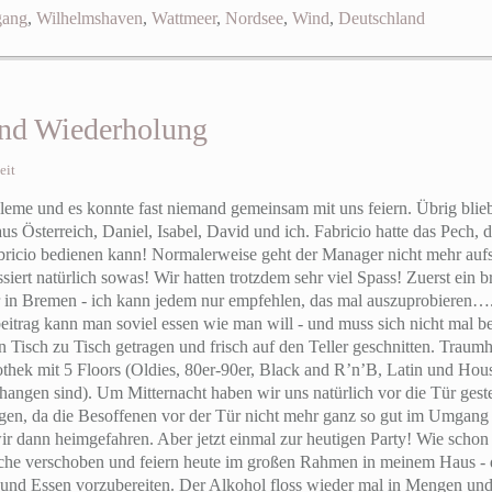
gang
,
Wilhelmshaven
,
Wattmeer
,
Nordsee
,
Wind
,
Deutschland
und Wiederholung
eit
obleme und es konnte fast niemand gemeinsam mit uns feiern. Übrig bl
 Österreich, Daniel, Isabel, David und ich. Fabricio hatte das Pech, d
bricio bedienen kann! Normalerweise geht der Manager nicht mehr auf
ssiert natürlich sowas! Wir hatten trotzdem sehr viel Spass! Zuerst ein 
r in Bremen - ich kann jedem nur empfehlen, das mal auszuprobieren….
itrag kann man soviel essen wie man will - und muss sich nicht mal be
n Tisch zu Tisch getragen und frisch auf den Teller geschnitten. Traum
othek mit 5 Floors (Oldies, 80er-90er, Black and R’n’B, Latin und Hous
angen sind). Um Mitternacht haben wir uns natürlich vor die Tür gest
ngen, da die Besoffenen vor der Tür nicht mehr ganz so gut im Umga
ir dann heimgefahren. Aber jetzt einmal zur heutigen Party! Wie schon 
he verschoben und feiern heute im großen Rahmen in meinem Haus - d
nd Essen vorzubereiten. Der Alkohol floss wieder mal in Mengen und 