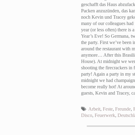
geschafft das Haus abzufack
Packen anzuzünden, das kan
noch Kevin und Tracey geko
many of our colleagues had t
year (or less often) there i
Year’s Eve! So Germana, two
the party. First we’ve been 
around the restaurant with m
anymore… After this Brasili
House). At midnight we went 
shooting the firecrackers in 
party! Again a party in my s
midnight we had champaign a
become really hot! At around
guests, Kevin and Tracey, c
Arbeit
,
Feste
,
Freunde
,
Disco
,
Feuerwerk
,
Deutschl