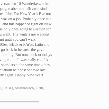
ht versuchen 10 Wunderkerzen im
gangen aber um halb zwei sind
ues Jahr!
For New Year’s Eve not
e was on a job. Probably once in a
r … and this happened right on New
the only ones going to Bremen for
you want. The waiters are walking
ing until you can’t walk
90ies, Black & R’n’B, Latin and
o go back in because the guys
the morning. But now back to todays
ving room. It was really cool! At
parklers at the same time - they
t about half past one two late
party again. Happy New Year!
BQ
,
BBQ
,
brasilianisch
,
Grill
,