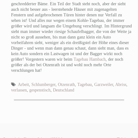
geschredderter Bäme. Ein Teil der Stadt steht noch, aber der sieht
auch nicht besser aus - leerstehende Häuser mit zugenagelten
Fenstern und aufgebrochenen Türen hinter denen nur Verfall zu
sehen ist! Und alles nur wegen einem Kohle-Tagebau, der immer
größer wird und langsam die Umgebung verschlingt. Im Hintergrund
sieht man immer wieder riesige Schaufelbagger, die von der Weite ja
nicht so groß aussehen, bis man dann ganz klein ein Auto
vorbeifahren sieht, weniger als ein dreißigstel der Höhe eines dieser
Dinger - und wenn man dann genau schaut, dann sieht man, dass es
kein Auto sondern ein Lastwagen ist und der Bagger wirkt noch
größer! Vorgestern waren wir beim
Tagebau Hambach
, der noch
größer als der bei Otzenrath ist und wohl noch mehr Orte
verschlungen hat!
Arbeit
,
Schlumberger
,
Otzenrath
,
Tagebau
,
Garzweiler
,
Abriss
,
verlassen
,
gespenstisch
,
Deutschland