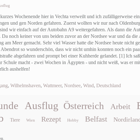
usflug
urzes Wochenende hier in Vechta verweilt und ich zufälligerweise ein
ngen und gen Norden gefahren. Zuerst wollten wir nur nach Oldenburg
 sind wir einfach auf der Autobahn A9 weitergefahren. Als dann die Au
 Da noch keiner von uns beiden zuvor an der Nordsee war und da die
ng am Meer gemacht. Sehr viel Wasser hatte die Nordsee heute nicht 
endrot so wunderschön, dass wir nicht umhin konnten noch ein paar
tstraße abgefahren und prompt bei einer Kuhherde gelandet. [1] Ich saß
ur Schule macht - zwei Wochen in Ägypten - und nicht weiß, was er mi
rlich aushelfen!
gang
,
Wilhelmshaven
,
Wattmeer
,
Nordsee
,
Wind
,
Deutschland
unde
Ausflug
Österreich
Arbeit
b
Belfast
Rezept
Nordirlan
Tiere
Wien
Hobby
en.