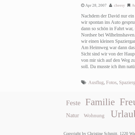
Apr 28, 2007
cheesy
A
Nachdem der David nur ein k
wir spontan ins Auto gespru
dann so schön in Fahrt war,
Nordsee bei Wilhelmshaven.
wir einen kleinen Spazierga
Am Heimweg war dann das Ab
Sicht sind wir von der Haup
von mir sich auf den Weg z
soll. Da musste ich ihm natü
Ausflug
,
Fotos
,
Spazier
Fre
Familie
Feste
Urlau
Natur
Wohnung
Copyright by Christine Schmitt, 1220 Wi