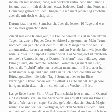
indem ich mir überlegt habe, was wirklich zeitraubend und unnötig
ist, und was mir halt doch auch etwas bedeutet. Und meine Fotos und
Homepage gehören zu den Dingen, die ich nicht jeden Tag anschaue,
aber die mir doch wichtig sind.
Darum jetzt hier ein Statusbericht über die letzten 10 Tage und was
wir so alles gemacht haben.
Zuerst mal eine Kleinigkeit, die Freude bereitet. Es ist in den letzten
Tagen das zweite Puppet Geschenkkisterl angekommen. Mein Team,
nachdem wir ja nicht viel Zeit mit Office Managen verbringen, ist
am umstrukturieren von Aufgaben und am Nachdenken, wie jetzt die
neue Bürowelt in Puppet aussehen wird. Das Schlagwort ist “Hybrid-
remote”. (Remote ist zu gut Deutsch “entfernt”, was heißt weg vom
Büro.) Leute, die “remote” arbeiten, kommen gar nicht ins Büro,
Leute, die “hybrid” arbeiten, arbeiten manchmal im Büro, aber halt
nicht immer. Naja und dann gibt’s natürlich noch die altbekannten
Büroangestellten, die jeden Tag 8 Stunden oder so im Büro
verbringen. Davon haben wir in Belfast 3 Leute aus 50. Ich gehöre
übrigens nicht dazu, ich bin ca. einmal die Woche im Büro.
Lange Rede kurzer Sinn: Unser Team schickt jetzt einmal im Quartal
ein Geschenkkisterl an alle Mitarbeiter aus anstatt Essen ins Büro zu
liefern. Wir habe ein super Service gefunden, das sich Snack Magic
nennt. Die sind weltweit verfügbar, schicken Sachen aus dem Land,
und wir müssen nur die e-mail Adressen liefern, dann kann sich jeder