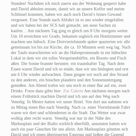
Stunden! Nachdem ich mich zuerst aus der Wohnung gesperrt habe
und David abholen musste, damit wir an unsere Koffer und meine
Schlüssel kommen, haben wir auch noch David’s feines Gewand
vergessen. Eine Stunde nach Abfahrt ist es uns wieder eingefallen
und wir haben bei der SCS halt gemacht, um neue Sachen zu
kaufen… Am nächsten Tag ging es gleich um 8 Uhr morgens weiter.
Um 10 erreichten wir Grado, bekamen sogleich ein Hotelzimmer und
machten uns hübsch. Eine Dreiviertelstunde später spazierten wir alle
gemeinsam los bis zur Kirche, die ca. 10 Minuten weit weg lag. Nach
der Taufe marschierten wir an die Hafenpromenade in ein hübsches
Lokal in dem wir ein tolles Vorspeisenbüffet, ein Risotto und Fisch
aßen. Die Sonne brannte herunter, ein traumhafter Tag. Nach dem
Essen waren David und ich so müde, dass wir uns hinlegten und erst
um 6 Uhr wieder aufwachten. Dann gingen wir noch auf den Strand
zu den anderen, ein bisschen plaudern und den Sonnenuntergang
genießen. Am Abend trafen wir uns noch in einer Bar auf ein, zwei
Drinks. Fotos dazu gibts hier:
Zur Galerie
Am nächsten morgen nach
einem Frühstück machten David und ich uns auf den Weg nach
Venedig. In Mestre hatten wir unser Hotel. Von dort aus nahmen wir
zu Mittag einen Bus nach Venedig. Nach ca. einer Viertelstunde Fahrt
waren wir dort und schlenderten in die Stadt. Das Wetter war zwar
wolkig aber recht warm. Venedig war nur in der Nähe des
Markusplatz und der Rialto wirklich überfüllt, ansonsten hatten wir
auch ein paar Gässchen für uns allein. Am Markusplatz gönnten sich
David und ich einen überteuerten Espresso und ließen die Gegend