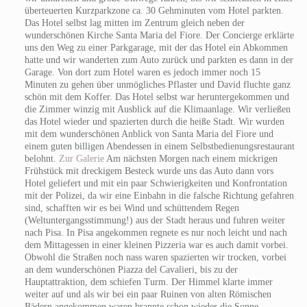
überteuerten Kurzparkzone ca. 30 Gehminuten vom Hotel parkten.
Das Hotel selbst lag mitten im Zentrum gleich neben der
wunderschönen Kirche Santa Maria del Fiore. Der Concierge erklärte
uns den Weg zu einer Parkgarage, mit der das Hotel ein Abkommen
hatte und wir wanderten zum Auto zurück und parkten es dann in der
Garage. Von dort zum Hotel waren es jedoch immer noch 15
Minuten zu gehen über unmögliches Pflaster und David fluchte ganz
schön mit dem Koffer. Das Hotel selbst war heruntergekommen und
die Zimmer winzig mit Ausblick auf die Klimaanlage. Wir verließen
das Hotel wieder und spazierten durch die heiße Stadt. Wir wurden
mit dem wunderschönen Anblick von Santa Maria del Fiore und
einem guten billigen Abendessen in einem Selbstbedienungsrestaurant
belohnt.
Zur Galerie
Am nächsten Morgen nach einem mickrigen
Frühstück mit dreckigem Besteck wurde uns das Auto dann vors
Hotel geliefert und mit ein paar Schwierigkeiten und Konfrontation
mit der Polizei, da wir eine Einbahn in die falsche Richtung gefahren
sind, schafften wir es bei Wind und schüttendem Regen
(Weltuntergangsstimmung!) aus der Stadt heraus und fuhren weiter
nach Pisa. In Pisa angekommen regnete es nur noch leicht und nach
dem Mittagessen in einer kleinen Pizzeria war es auch damit vorbei.
Obwohl die Straßen noch nass waren spazierten wir trocken, vorbei
an dem wunderschönen Piazza del Cavalieri, bis zu der
Hauptattraktion, dem schiefen Turm. Der Himmel klarte immer
weiter auf und als wir bei ein paar Ruinen von alten Römischen
Bädern angekommen waren brannte schon wieder die Sonne