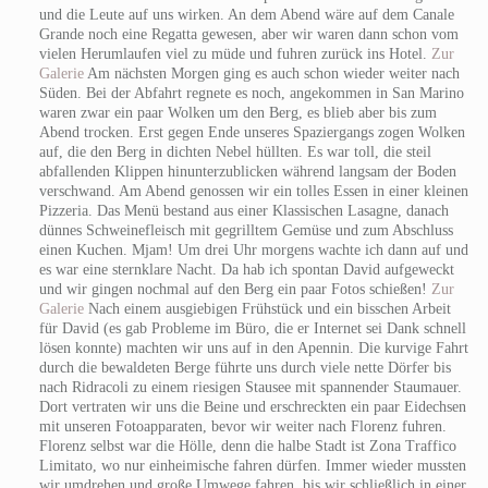
und die Leute auf uns wirken. An dem Abend wäre auf dem Canale
Grande noch eine Regatta gewesen, aber wir waren dann schon vom
vielen Herumlaufen viel zu müde und fuhren zurück ins Hotel.
Zur
Galerie
Am nächsten Morgen ging es auch schon wieder weiter nach
Süden. Bei der Abfahrt regnete es noch, angekommen in San Marino
waren zwar ein paar Wolken um den Berg, es blieb aber bis zum
Abend trocken. Erst gegen Ende unseres Spaziergangs zogen Wolken
auf, die den Berg in dichten Nebel hüllten. Es war toll, die steil
abfallenden Klippen hinunterzublicken während langsam der Boden
verschwand. Am Abend genossen wir ein tolles Essen in einer kleinen
Pizzeria. Das Menü bestand aus einer Klassischen Lasagne, danach
dünnes Schweinefleisch mit gegrilltem Gemüse und zum Abschluss
einen Kuchen. Mjam! Um drei Uhr morgens wachte ich dann auf und
es war eine sternklare Nacht. Da hab ich spontan David aufgeweckt
und wir gingen nochmal auf den Berg ein paar Fotos schießen!
Zur
Galerie
Nach einem ausgiebigen Frühstück und ein bisschen Arbeit
für David (es gab Probleme im Büro, die er Internet sei Dank schnell
lösen konnte) machten wir uns auf in den Apennin. Die kurvige Fahrt
durch die bewaldeten Berge führte uns durch viele nette Dörfer bis
nach Ridracoli zu einem riesigen Stausee mit spannender Staumauer.
Dort vertraten wir uns die Beine und erschreckten ein paar Eidechsen
mit unseren Fotoapparaten, bevor wir weiter nach Florenz fuhren.
Florenz selbst war die Hölle, denn die halbe Stadt ist Zona Traffico
Limitato, wo nur einheimische fahren dürfen. Immer wieder mussten
wir umdrehen und große Umwege fahren, bis wir schließlich in einer