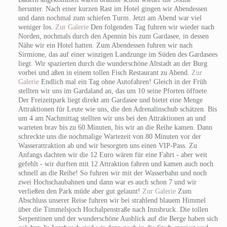
herunter. Nach einer kurzen Rast im Hotel gingen wir Abendessen
und dann nochmal zum schiefen Turm. Jetzt am Abend war viel
weniger los.
Zur Galerie
Den folgenden Tag fuhren wir wieder nach
Norden, nochmals durch den Apennin bis zum Gardasee, in dessen
Nähe wir ein Hotel hatten. Zum Abendessen fuhren wir nach
Sirmione, das auf einer winzigen Landzunge im Süden des Gardasees
liegt. Wir spazierten durch die wunderschöne Altstadt an der Burg
vorbei und aßen in einem tollen Fisch Restaurant zu Abend.
Zur
Galerie
Endlich mal ein Tag ohne Autofahren! Gleich in der Früh
stellten wir uns im Gardaland an, das um 10 seine Pforten öffnete.
Der Freizeitpark liegt direkt am Gardasee und bietet eine Menge
Attraktionen für Leute wie uns, die den Adrenalinschub schätzen. Bis
um 4 am Nachmittag stellten wir uns bei den Attraktionen an und
warteten brav bis zu 60 Minuten, bis wir an die Reihe kamen. Dann
schreckte uns die nochmalige Wartezeit von 80 Minuten vor der
Wasserattraktion ab und wir besorgten uns einen VIP-Pass. Zu
Anfangs dachten wir die 12 Euro wären für eine Fahrt - aber weit
gefehlt - wir durften mit 12 Attraktion fahren und kamen auch noch
schnell an die Reihe! So fuhren wir mit der Wasserbahn und noch
zwei Hochschaubahnen und dann war es auch schon 7 und wir
verließen den Park müde aber gut gelaunt!
Zur Galerie
Zum
Abschluss unserer Reise fuhren wir bei strahlend blauem Himmel
über die Timmelsjoch Hochalpenstraße nach Innsbruck. Die tollen
Serpentinen und der wunderschöne Ausblick auf die Berge haben sich