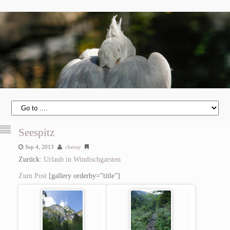
Seespitz
Sep 4, 2013
cheesy
Zurück:
Urlaub in Windischgarsten
Zum Post
[gallery orderby=”title”]